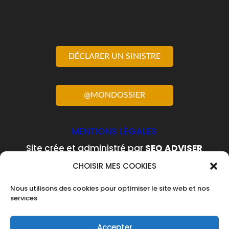
DÉCLARER UN SINISTRE
@MONDOSSIER
MENTIONS LÉGALES
Site crée et administré par
SEO ADVISER
pour le cabinet de courtage
CHOISIR MES COOKIES
OPTICOURTAGE SAS
au capital de 100
Nous utilisons des cookies pour optimiser le site web et nos
000 €, n° Siren 500084298, courtier
services
agréé ORIAS n° 07037769 (
www.orias.fr
)
et sous la tutelle de la Banque de France
Accepter