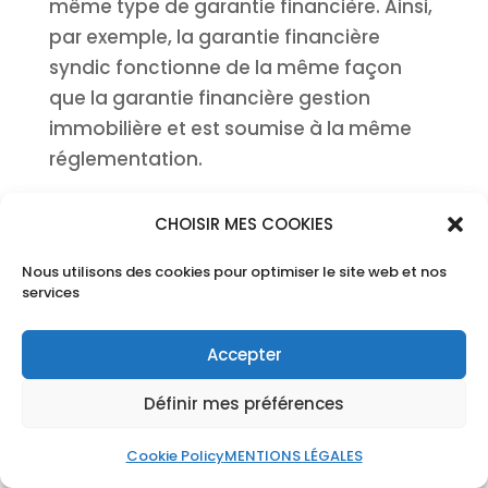
même type de garantie financière. Ainsi,
par exemple, la garantie financière
syndic fonctionne de la même façon
que la garantie financière gestion
immobilière et est soumise à la même
réglementation.
Des conditions de
formation et de
CHOISIR MES COOKIES
compétences
s’appliquent également à
ceux qui souhaitent devenir agent
Nous utilisons des cookies pour optimiser le site web et nos
services
immobilier. L’aptitude professionnelle se
justifie alors par la détention d’un
Accepter
diplôme de niveau bac+2 minimum,
principalement dans les domaines
Définir mes préférences
juridique, économique ou commercial.
Dans certains cas, en l’absence de
Cookie Policy
MENTIONS LÉGALES
diplômes, la compétence peut être