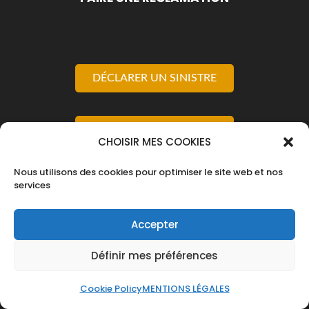
DÉCLARER UN SINISTRE
@MONDOSSIER
CHOISIR MES COOKIES
Nous utilisons des cookies pour optimiser le site web et nos
MENTIONS LÉGALES
services
Site crée et administré par
SEO ADVISER
pour le cabinet de courtage
Accepter
OPTICOURTAGE SAS
au capital de 100
Définir mes préférences
000 €, n° Siren 500084298, courtier
agréé ORIAS n° 07037769 (
www.orias.fr
)
Cookie Policy
MENTIONS LÉGALES
et sous la tutelle de la Banque de France