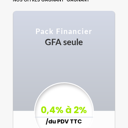
Pack Financier
GFA seule
0,4% à 2%
/
du PDV TTC