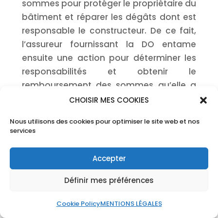
sommes pour protéger le propriétaire du
bâtiment et réparer les dégâts dont est
responsable le constructeur. De ce fait,
l’assureur fournissant la DO entame
ensuite une action pour déterminer les
responsabilités et obtenir le
remboursement des sommes qu’elle a
versées
CHOISIR MES COOKIES
Nous utilisons des cookies pour optimiser le site web et nos
L’assurance dommages ouvrages
particulier obligatoire ?
services
Lorsque le particulier fait office de
maître d’ouvrage dans un projet de
Accepter
construction ou dans le cadre de
Définir mes préférences
travaux de gros œuvre, l’assurance
dommages ouvrages particulier est
Cookie Policy
MENTIONS LÉGALES
obligatoire. Généralement, cela