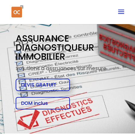
ASSURANCE
DIAGNOSTIQUEUR
IMMOBILIER
Solutions d'assruances sur mesure
DEVIS GRATUIT
DOM inclus