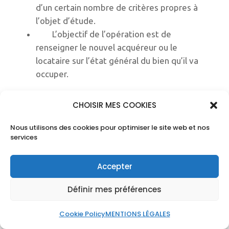
d’un certain nombre de critères propres à
l’objet d’étude.
L’objectif de l’opération est de
renseigner le nouvel acquéreur ou le
locataire sur l’état général du bien qu’il va
occuper.
A retenir
CHOISIR MES COOKIES
Dans le cas où le diagnostic est
Nous utilisons des cookies pour optimiser le site web et nos
ignoré, le propriétaire est passible de
services
peine d’amende ou soumis à l’obligation
de se remettre aux normes du logement.
Accepter
Dans le cas où le diagnostic est biaisé,
il revient à l’entreprise de diagnostic
Définir mes préférences
d’assurance tous risques de répondre et
Cookie Policy
MENTIONS LÉGALES
de réparer alors le préjudice.